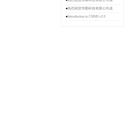
●
热烈祝贺兴泰科技有限公司成
●
热烈祝贺华图科技有限公司成
●
Introduction to CMMI v2.0