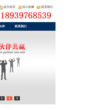
设为首页
加入收藏
联系我们
伙伴
联系我们
1
2
3